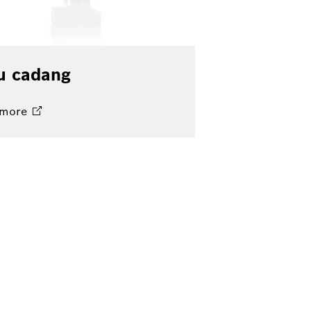
u cadang
more