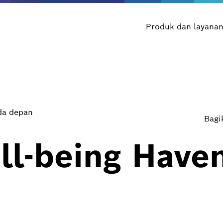
Produk dan layana
rda depan
Bagik
ll-being Have