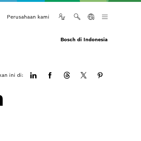
n
Perusahaan kami
Bosch di Indonesia
an ini di:
n